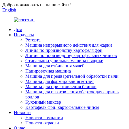
Добро пожаловать на наши сайты!
English
Дом
Продукты
Реторта
Машина непрерывного действия для жарки
Линия по производству картофеля фри
Линия по производству картофельных чипсов
Стирально-сушильная машина в ящике
Машина для отбивания мячей
Панировочная машина
Машина для предварительной обработки пыли
Машина для формирования котлет
Машина для приготовления блинов
Машина для изготовления оберток для спринг-
роллов
Кухонный миксер
Картофель фри, картофельные чипсы
Новости
Новости компании
Новости отрасли
О нас