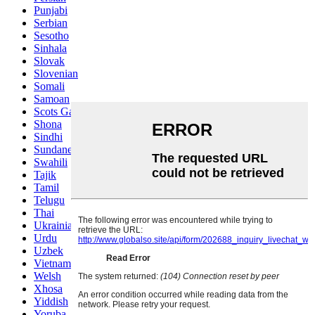
Punjabi
Serbian
Sesotho
Sinhala
Slovak
Slovenian
Somali
Samoan
Scots Gaelic
Shona
Sindhi
Sundanese
Swahili
Tajik
Tamil
Telugu
Thai
Ukrainian
Urdu
Uzbek
Vietnamese
Welsh
Xhosa
Yiddish
Yoruba