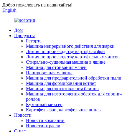
Добро пожаловать на наши сайты!
English
Дом
Продукты
Реторта
Машина непрерывного действия для жарки
Линия по производству картофеля фри
Линия по производству картофельных чипсов
Стирально-сушильная машина в ящике
Машина для отбивания мячей
Панировочная машина
Машина для предварительной обработки пыли
Машина для формирования котлет
Машина для приготовления блинов
Машина для изготовления оберток для спринг-
роллов
Кухонный миксер
Картофель фри, картофельные чипсы
Новости
Новости компании
Новости отрасли
О нас