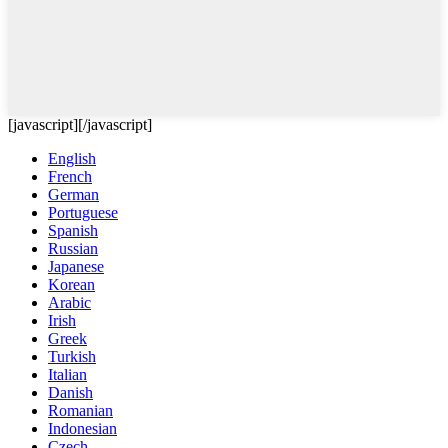
[javascript]
[/javascript]
English
French
German
Portuguese
Spanish
Russian
Japanese
Korean
Arabic
Irish
Greek
Turkish
Italian
Danish
Romanian
Indonesian
Czech