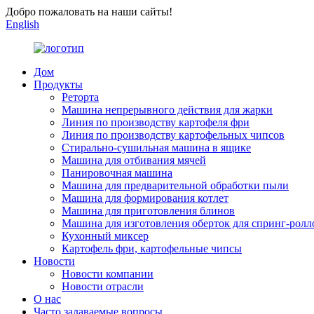
Добро пожаловать на наши сайты!
English
Дом
Продукты
Реторта
Машина непрерывного действия для жарки
Линия по производству картофеля фри
Линия по производству картофельных чипсов
Стирально-сушильная машина в ящике
Машина для отбивания мячей
Панировочная машина
Машина для предварительной обработки пыли
Машина для формирования котлет
Машина для приготовления блинов
Машина для изготовления оберток для спринг-ролл
Кухонный миксер
Картофель фри, картофельные чипсы
Новости
Новости компании
Новости отрасли
О нас
Часто задаваемые вопросы