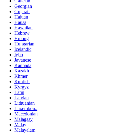
Galician
Georgian
Gujarati
Haitian
Hausa
Hawaiian
Hebrew
Hmong
Hungarian
Icelandic
Igbo
Javanese
Kannada
Kazakh
Khmer
Kurdish
Kyrgyz
Latin
Latvian
Lithuanian
Luxembou..
Macedonian
Malagasy
Malay
Malayalam