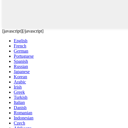
[javascript]
[/javascript]
English
French
German
Portuguese
Spanish
Russian
Japanese
Korean
Arabic
Irish
Greek
Turkish
Italian
Danish
Romanian
Indonesian
Czech