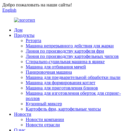
Добро пожаловать на наши сайты!
English
Дом
Продукты
Реторта
Машина непрерывного действия для жарки
Линия по производству картофеля фри
Линия по производству картофельных чипсов
Стирально-сушильная машина в ящике
Машина для отбивания мячей
Панировочная машина
Машина для предварительной обработки пыли
Машина для формирования котлет
Машина для приготовления блинов
Машина для изготовления оберток для спринг-
роллов
Кухонный миксер
Картофель фри, картофельные чипсы
Новости
Новости компании
Новости отрасли
О нас