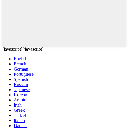
[javascript]
[/javascript]
English
French
German
Portuguese
Spanish
Russian
Japanese
Korean
Arabic
Irish
Greek
Turkish
Italian
Danish