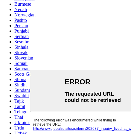
Burmese
Nepali
Norwegian
Pashto
Persian
Punjabi
Serbian
Sesotho
Sinhala
Slovak
Slovenian
Somali
Samoan
Scots Gaelic
Shona
Sindhi
Sundanese
Swahili
Tajik
Tamil
Telugu
Thai
Ukrainian
Urdu
Uzbek