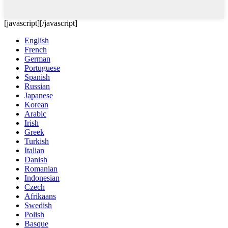
[javascript]
[/javascript]
English
French
German
Portuguese
Spanish
Russian
Japanese
Korean
Arabic
Irish
Greek
Turkish
Italian
Danish
Romanian
Indonesian
Czech
Afrikaans
Swedish
Polish
Basque