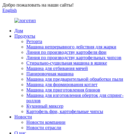
Добро пожаловать на наши сайты!
English
Дом
Продукты
Реторта
Машина непрерывного действия для жарки
Линия по производству картофеля фри
Линия по производству картофельных чипсов
Стирально-сушильная машина в ящике
Машина для отбивания мячей
Панировочная машина
Машина для предварительной обработки пыли
Машина для формирования котлет
Машина для приготовления блинов
Машина для изготовления оберток для спринг-
роллов
Кухонный миксер
Картофель фри, картофельные чипсы
Новости
Новости компании
Новости отрасли
О нас