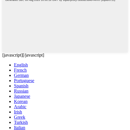
[javascript]
[/javascript]
English
French
German
Portuguese
Spanish
Russian
Japanese
Korean
Arabic
Irish
Greek
Turkish
Italian