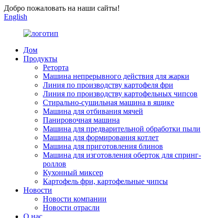
Добро пожаловать на наши сайты!
English
Дом
Продукты
Реторта
Машина непрерывного действия для жарки
Линия по производству картофеля фри
Линия по производству картофельных чипсов
Стирально-сушильная машина в ящике
Машина для отбивания мячей
Панировочная машина
Машина для предварительной обработки пыли
Машина для формирования котлет
Машина для приготовления блинов
Машина для изготовления оберток для спринг-
роллов
Кухонный миксер
Картофель фри, картофельные чипсы
Новости
Новости компании
Новости отрасли
О нас