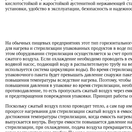
кислотостойкой и жаростойкой аустенитной нержавеющей ста
установки, удобство в эксплуатации, безопасность и надежнос
На обычных пищевых предприятиях этот тип горизонтального
для нагрева и стерилизации упакованных продуктов в воде п
этом оборудовании стерилизация осуществляется за счет про
сжатого воздуха. Если охлаждение необходимо проводить в емк
водяной насос, подающий воду в распылительную трубу на ве
используется система циркуляции воды). Во время стерилиза
упаковочного пакета будет превышать давление снаружи пакета
повышения температуры вследствие нагрева. Поэтому, чтобы 
повышения давления в упаковке во время стерилизации, необ
противодавление, то есть пропускать сжатый воздух через е
и предотвращения повреждения упаковки. Принцип работы о
Поскольку сжатый воздух плохо проводит тепло, а сам пар им
процессе нагревания для стерилизации сжатый воздух в емкост
достижения температуры стерилизации, когда емкость нагрева
выпускается внутрь. Внутри емкости повышается давление на
стерилизации, при охлаждении, подача воздуха прекращается