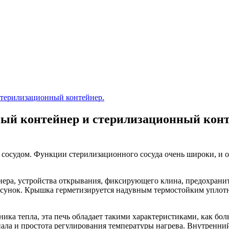
стерилизационный контейнер.
ный контейнер и стерилизационный конт
осудом. Функции стерилизационного сосуда очень широки, и он 
йнера, устройства открывания, фиксирующего клина, предохрани
рсунок. Крышка герметизируется надувным термостойким уплот
ика тепла, эта печь обладает такими характеристиками, как бол
ала и простота регулирования температуры нагрева. Внутренний 