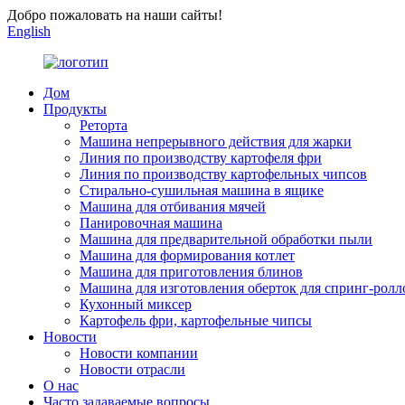
Добро пожаловать на наши сайты!
English
Дом
Продукты
Реторта
Машина непрерывного действия для жарки
Линия по производству картофеля фри
Линия по производству картофельных чипсов
Стирально-сушильная машина в ящике
Машина для отбивания мячей
Панировочная машина
Машина для предварительной обработки пыли
Машина для формирования котлет
Машина для приготовления блинов
Машина для изготовления оберток для спринг-ролл
Кухонный миксер
Картофель фри, картофельные чипсы
Новости
Новости компании
Новости отрасли
О нас
Часто задаваемые вопросы