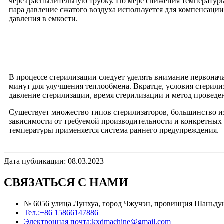
через распылительную трубку. По мере снижения температур
пара давление сжатого воздуха используется для компенсаци
давления в емкости.
В процессе стерилизации следует уделять внимание первонач
минут для улучшения теплообмена. Вкратце, условия стерил
давление стерилизации, время стерилизации и метод провед
Существует множество типов стерилизаторов, большинство из 
зависимости от требуемой производительности и конкретных
температуры применяется система раннего предупреждения.
Дата публикации: 08.03.2023
СВЯЗАТЬСЯ С НАМИ
№ 6056 улица Лунхуа, город Чжучэн, провинция Шаньду
Тел.:
+86 15866147886
Электронная почта:
kxdmachine@gmail.com