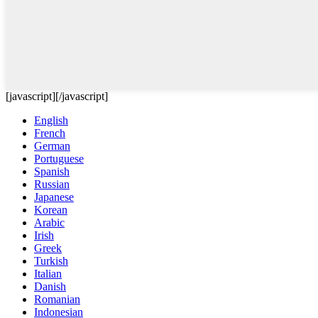
[javascript]
[/javascript]
English
French
German
Portuguese
Spanish
Russian
Japanese
Korean
Arabic
Irish
Greek
Turkish
Italian
Danish
Romanian
Indonesian