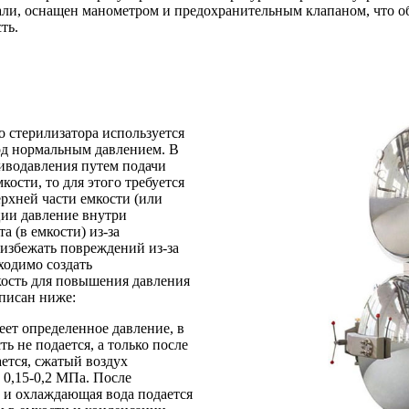
ли, оснащен манометром и предохранительным клапаном, что о
ть.
 стерилизатора используется
од нормальным давлением. В
тиводавления путем подачи
ости, то для этого требуется
рхней части емкости (или
ции давление внутри
 (в емкости) из-за
избежать повреждений из-за
ходимо создать
мкость для повышения давления
писан ниже:
еет определенное давление, в
ь не подается, а только после
ется, сжатый воздух
 0,15-0,2 МПа. После
, и охлаждающая вода подается